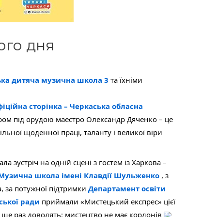
ого дня
ка дитяча музична школа 3
 та їхніми 
іційна сторінка – Черкаська обласна 
ром під орудою маестро Олександр Дяченко – це 
льної щоденної праці, таланту і великої віри 
зустріч на одній сцені з гостем із Харкова – 
Музична школа імені Клавдії Шульженко
 , з 
 за потужної підтримки 
Департамент освіти 
ської ради
 приймали «Мистецький експрес» цієї 
 і ще раз доводять: мистецтво не має кордонів 