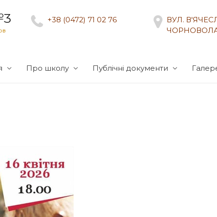
№3
+38 (0472) 71 02 76
ВУЛ. В'ЯЧЕ
ЧОРНОВОЛА
ов
я
Про школу
Публічні документи
Галер