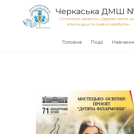
Черкаська ДМШ 
«Сплелися камертон і Дерево життя, м
еталон душі та символ майбуття»
Головна
Події
Навчанн