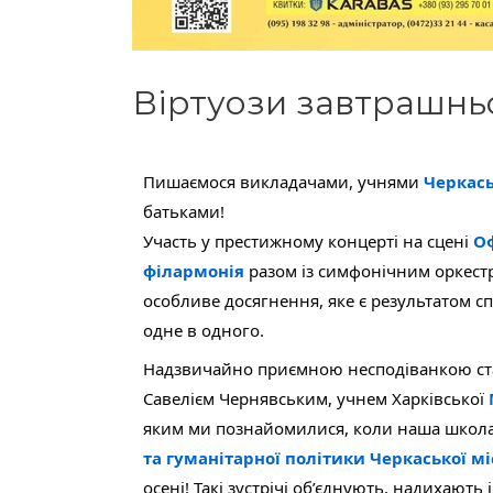
Віртуози завтрашнь
Пишаємося викладачами, учнями 
Черкась
батьками!
Участь у престижному концерті на сцені 
Оф
філармонія
 разом із симфонічним оркест
особливе досягнення, яке є результатом спі
одне в одного.
Надзвичайно приємною несподіванкою стала 
Савелієм Чернявським, учнем Харківської 
яким ми познайомилися, коли наша школа,
та гуманітарної політики Черкаської мі
осені! Такі зустрічі об’єднують, надихають