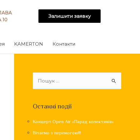
СЛАВА
Залишити заявку
 10
ея
KAMERTON
Контакти
Останні події
Концерт Open Air «Парад колективів»
Вітаємо з перемогою!!!