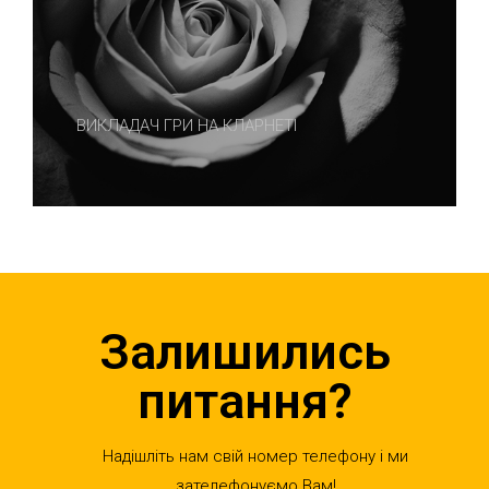
ВИКЛАДАЧ ГРИ НА КЛАРНЕТІ
Залишились
питання?
Надішліть нам свій номер телефону і ми
зателефонуємо Вам!