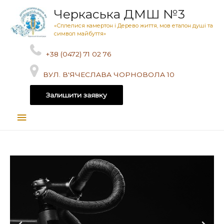
Черкаська ДМШ №3
«Сплелися камертон і Дерево життя, мов еталон душі та
символ майбуття»
+38 (0472) 71 02 76
ВУЛ. В'ЯЧЕСЛАВА ЧОРНОВОЛА 10
Залишити заявку