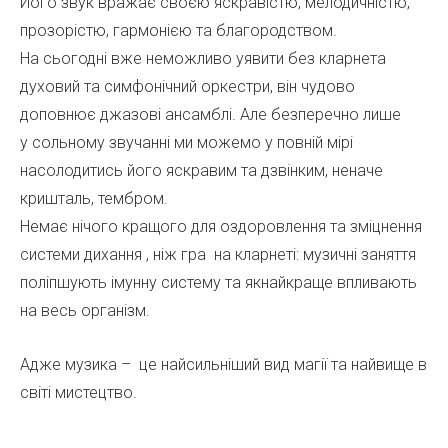
Його звук вражає своєю яскравістю, мелодичністю,
прозорістю, гармонією та
благородством.
На сьогодні вже неможливо уявити без кларнета
духовий та симфонічний
оркестри, він чудово
доповнює джазові ансамблі. Але безперечно лише
у
сольному звучанні ми можемо у повній мірі
насолодитись його яскравим та
дзвінким, неначе
кришталь, тембром.
Немає нічого кращого для оздоровлення та зміцнення
системи дихання , ніж гра
на кларнеті:
музичні заняття
поліпшують імунну систему та якнайкраще
впливають
на весь організм.
Адже музика – це найсильніший вид магії та
найвище в
світі мистецтво.