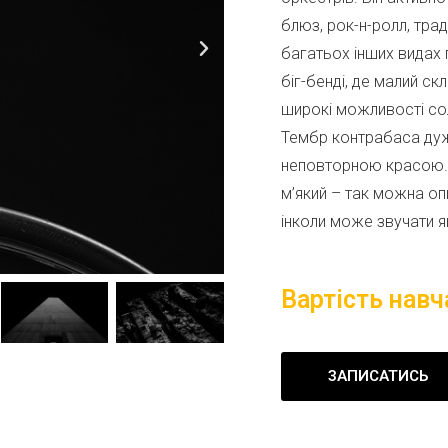
блюз, рок-н-ролл,
трад
багатьох інших видах
біг-бенді, де малий ск
широкі можливості с
Тембр контрабаса дуж
неповторною
красою. 
м’який – так можна
оп
інколи може звучати 
Вартість навч
ЗАПИСАТИСЬ