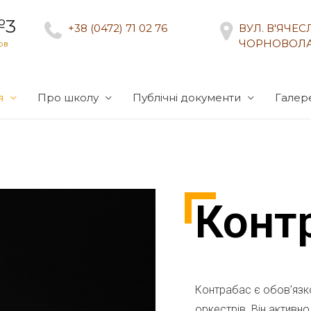
№3
+38 (0472) 71 02 76
ВУЛ. В'ЯЧЕ
ЧОРНОВОЛА
ов
я
Про школу
Публічні документи
Галер
Конт
Контрабас є обов’язк
оркестрів.
Він активно