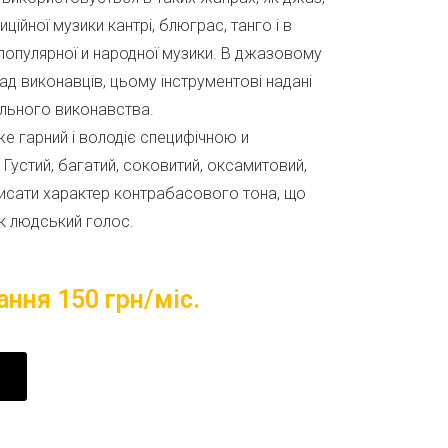
иційної музики кантрі, блюграс, танго і в
популярної и народної музики. В джазовому
лад
виконавців, цьому інструментові надані
ольного
виконавства.
е гарний і володіє специфічною и
Густий, багатий, соковитий, оксамитовий,
исати характер контрабасового тона, що
як людський
голос.
ання 150 грн/міс.