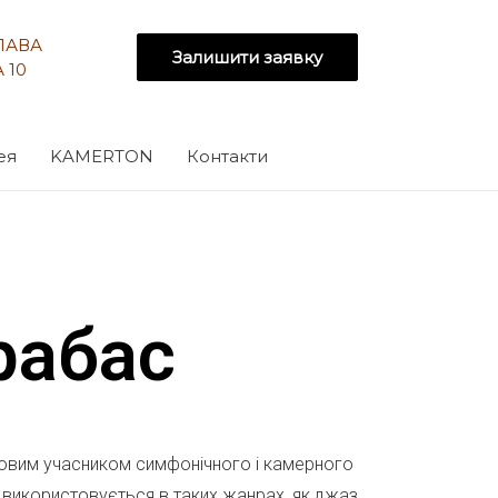
СЛАВА
Залишити заявку
 10
ея
KAMERTON
Контакти
рабас
овим учасником симфонічного і камерного
 використовується в таких жанрах, як джаз,