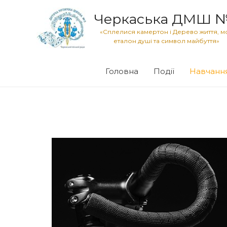
Черкаська ДМШ 
«Сплелися камертон і Дерево життя, м
еталон душі та символ майбуття»
Головна
Події
Навчанн