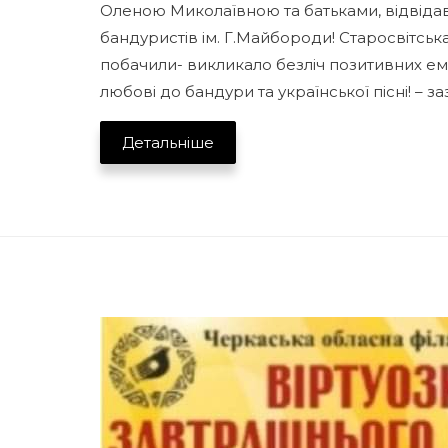
Оленою Миколаївною та батьками, відвіда
бандуристів ім. Г.Майбороди! Старосвітська
побачили- викликало безліч позитивних емоц
любові до бандури та української пісні! – 
Детальніше