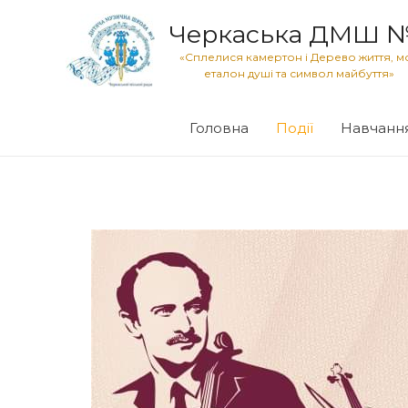
Черкаська ДМШ 
«Сплелися камертон і Дерево життя, м
еталон душі та символ майбуття»
Головна
Події
Навчанн