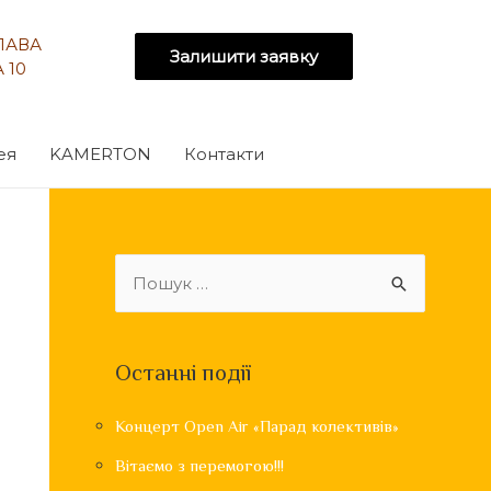
СЛАВА
Залишити заявку
 10
ея
KAMERTON
Контакти
Останні події
Концерт Open Air «Парад колективів»
Вітаємо з перемогою!!!