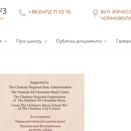
№3
+38 (0472) 71 02 76
ВУЛ. В'ЯЧЕ
ЧОРНОВОЛА
ов
я
Про школу
Публічні документи
Галер