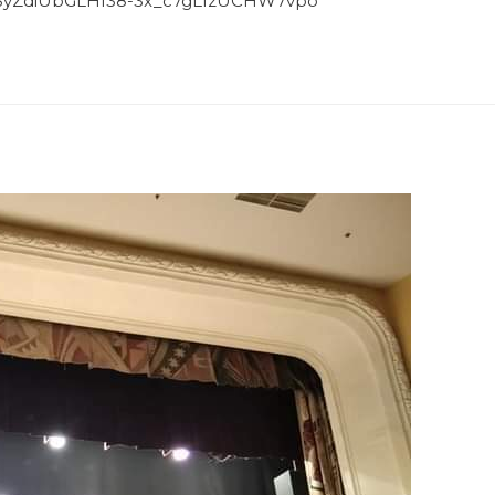
SyZdiUbGLHf38-3x_c7gLfzUCHW7vpo