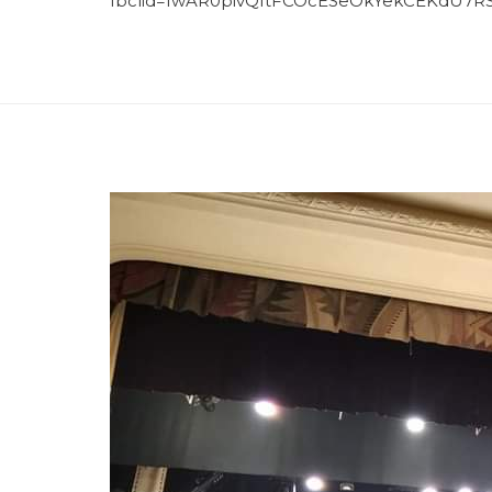
fbclid=IwAR0pivQItFCOcESeOkYekCEKdU7R