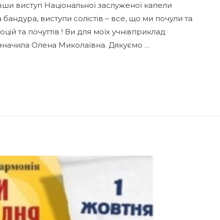
вши виступ Національної заслуженої капели
 бандура, виступи солістів – все, що ми почули та
ій та почуттів ! Ви для моїх учнівприклад
зазначила Олена Миколаївна. Дякуємо …