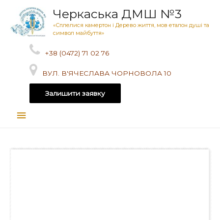
Черкаська ДМШ №3
«Сплелися камертон і Дерево життя, мов еталон душі та
символ майбуття»
+38 (0472) 71 02 76
ВУЛ. В'ЯЧЕСЛАВА ЧОРНОВОЛА 10
Залишити заявку