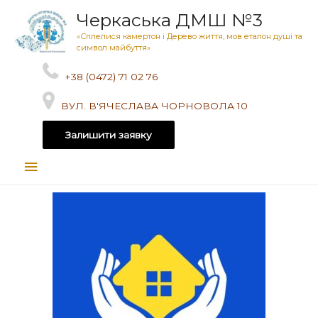
Черкаська ДМШ №3
«Сплелися камертон і Дерево життя, мов еталон душі та
символ майбуття»
+38 (0472) 71 02 76
ВУЛ. В'ЯЧЕСЛАВА ЧОРНОВОЛА 10
Залишити заявку