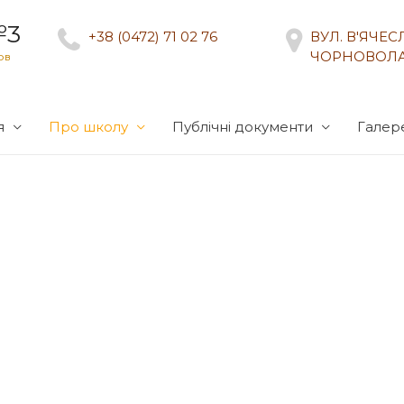
№3
+38 (0472) 71 02 76
ВУЛ. В'ЯЧЕ
ЧОРНОВОЛА
ов
я
Про школу
Публічні документи
Галер