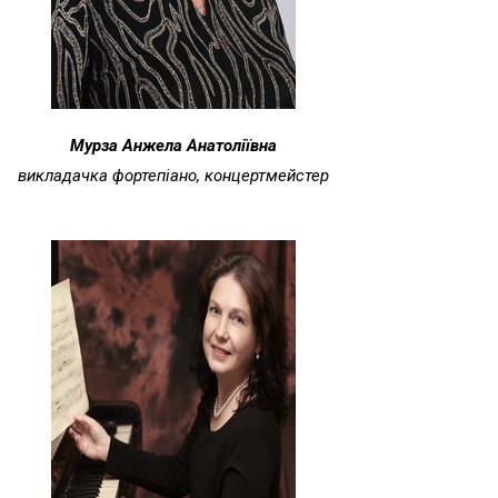
Мурза Анжела Анатоліївна
викладачка фортепіано, концертмейстер