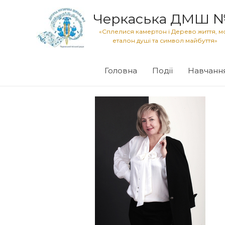
Черкаська ДМШ 
«Сплелися камертон і Дерево життя, м
еталон душі та символ майбуття»
Головна
Події
Навчанн