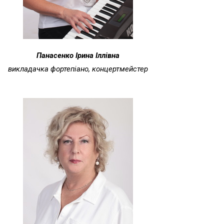
Панасенко Ірина Іллівна
викладачка фортепіано, концертмейстер