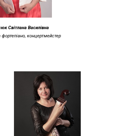
юк Світлана Василівна
 фортепіано, концертмейстер