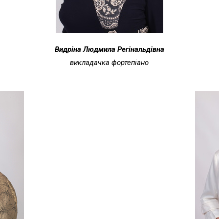
Видріна Людмила Регінальдівна
викладачка фортепіано