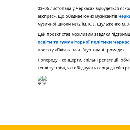
03–06 листопада у Черкасах відбудеться яск
експрес», що об’єднає юних музикантів
Черк
музичної школи №12 ім. К. І. Шульженко м. Х
Цей проєкт став можливим завдяки підтрим
освіти та гуманітарної політики Черкас
проєкту «Пліч-о-пліч. Згуртовані громади».
Попереду – концерти, спільні репетиції, обм
теплі зустрічі, які об’єднують серця дітей з 