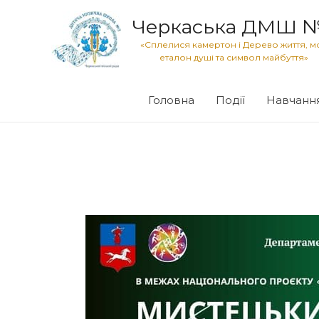
Черкаська ДМШ 
«Сплелися камертон і Дерево життя, м
еталон душі та символ майбуття»
Головна
Події
Навчанн