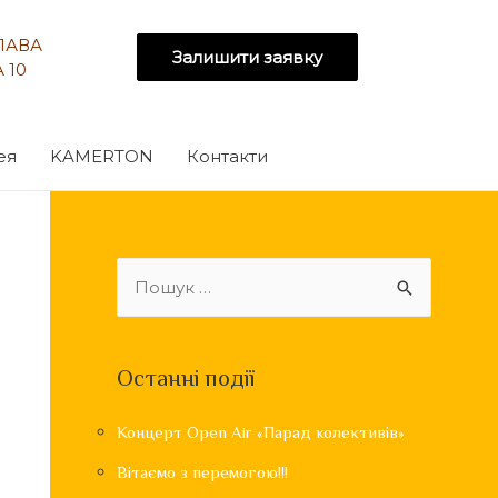
СЛАВА
Залишити заявку
 10
ея
KAMERTON
Контакти
Останні події
Концерт Open Air «Парад колективів»
Вітаємо з перемогою!!!