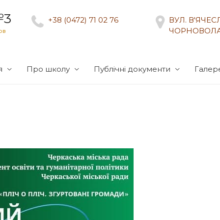
№3
+38 (0472) 71 02 76
ВУЛ. В'ЯЧЕ
ЧОРНОВОЛА
ов
я
Про школу
Публічні документи
Галер