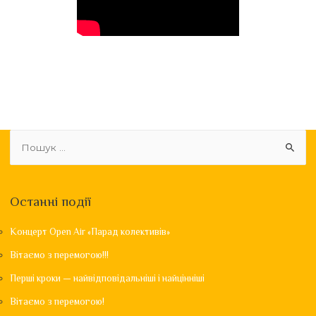
Останні події
Концерт Open Air «Парад колективів»
Вітаємо з перемогою!!!
Перші кроки — найвідповідальніші і найцінніші
Вітаємо з перемогою!