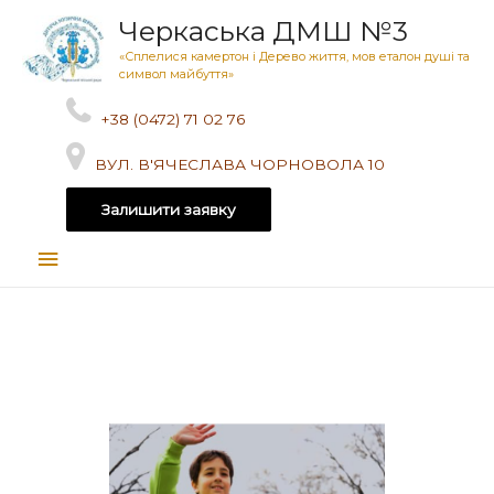
Черкаська ДМШ №3
«Сплелися камертон і Дерево життя, мов еталон душі та
символ майбуття»
+38 (0472) 71 02 76
ВУЛ. В'ЯЧЕСЛАВА ЧОРНОВОЛА 10
Залишити заявку