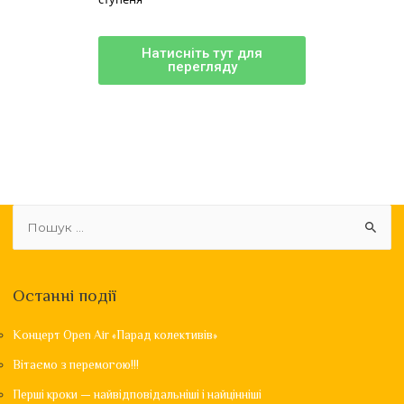
Натисніть тут для
перегляду
Останні події
Концерт Open Air «Парад колективів»
Вітаємо з перемогою!!!
Перші кроки — найвідповідальніші і найцінніші