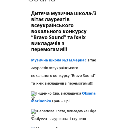
Дитяча музична школа√3
вітає лауреатів
всеукраїнського
вокального конкурсу
“Bravo Sound” та їхніх
викладачів з
перемогами!!!
Музична школа №3 м.Черкас
вітає
лауреатів всеукраїнського
вокального конкурсу “Bravo Sound”
та їхніх викладачів з перемогами!!!
Тищенко Єва, викладачка
Oksana
Marinenko
Гран – Прі
Шарапова Злата, викладачка
Olga
Vasilyeva
– лауреатка 1 ступеня