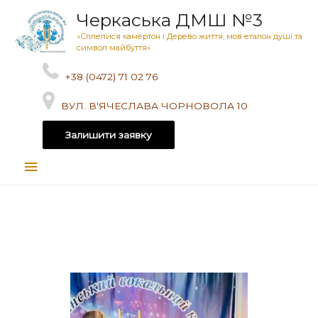
Черкаська ДМШ №3
«Сплелися камертон і Дерево життя, мов еталон душі та
символ майбуття»
+38 (0472) 71 02 76
ВУЛ. В'ЯЧЕСЛАВА ЧОРНОВОЛА 10
Залишити заявку