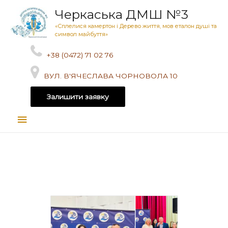
Черкаська ДМШ №3
«Сплелися камертон і Дерево життя, мов еталон душі та
символ майбуття»
+38 (0472) 71 02 76
ВУЛ. В'ЯЧЕСЛАВА ЧОРНОВОЛА 10
Залишити заявку