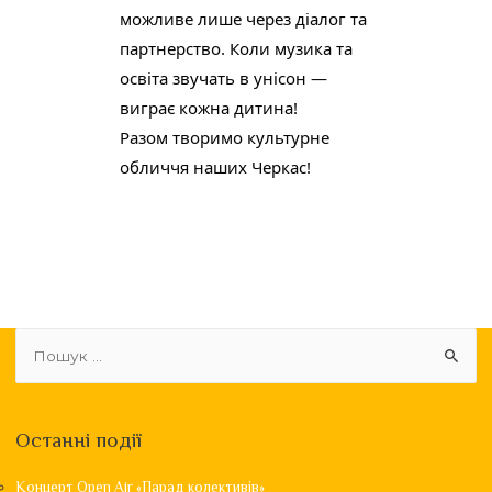
можливе лише через діалог та 
партнерство. Коли музика та 
освіта звучать в унісон — 
виграє кожна дитина! 
Разом творимо культурне 
обличчя наших Черкас!
Останні події
Концерт Open Air «Парад колективів»